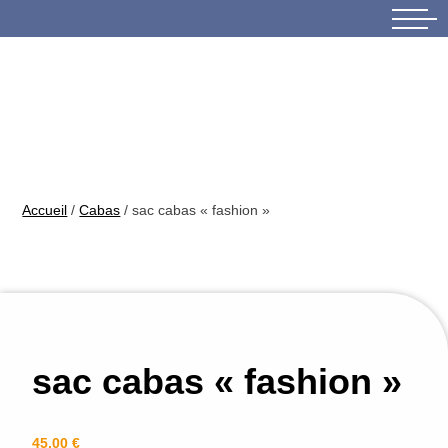
Skip
to
content
Accueil
/
Cabas
/ sac cabas « fashion »
sac cabas « fashion »
45,00
€