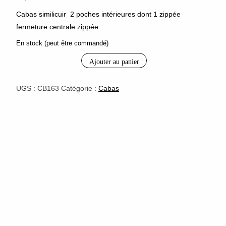
Cabas similicuir 2 poches intérieures dont 1 zippée
fermeture centrale zippée
En stock (peut être commandé)
Ajouter au panier
quantité
de
sac
UGS :
CB163
Catégorie :
Cabas
cabas
"fashion"