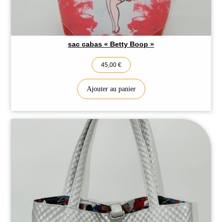
sac cabas « Betty Boop »
45,00
€
Ajouter au panier