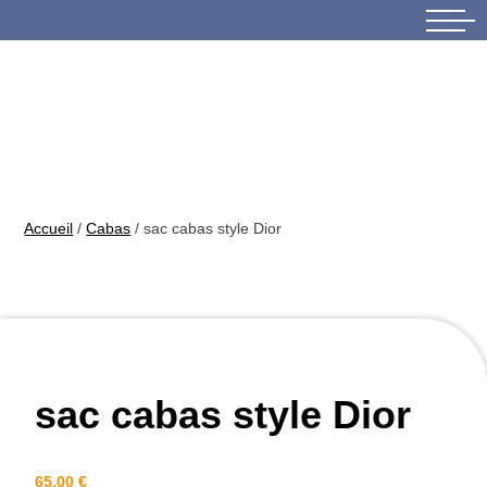
Skip
to
content
Accueil
/
Cabas
/ sac cabas style Dior
sac cabas style Dior
65,00
€