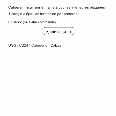
Cabas similicuir porté mains 2 poches intérieures plaquées
1 sangle d’épaules fermeture par pression
En stock (peut être commandé)
Ajouter au panier
quantité
de
sac
UGS :
CB247
Catégorie :
Cabas
cabas
style
Dior