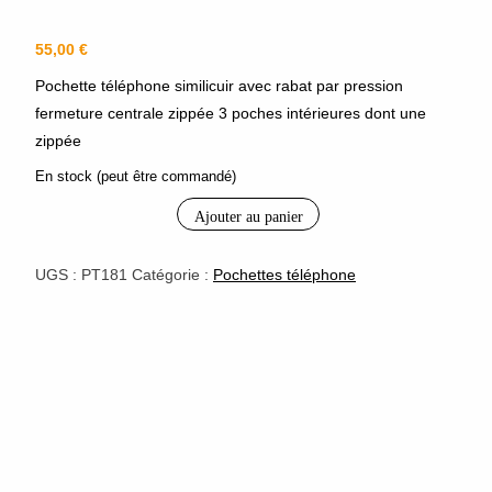
55,00
€
Pochette téléphone similicuir avec rabat par pression
fermeture centrale zippée 3 poches intérieures dont une
zippée
En stock (peut être commandé)
Ajouter au panier
quantité
de
pochette
UGS :
PT181
Catégorie :
Pochettes téléphone
téléphone
matelassée