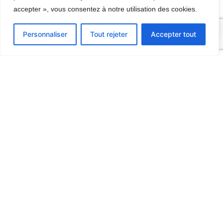
accepter », vous consentez à notre utilisation des cookies.
0
Personnaliser
Tout rejeter
Accepter tout
Contact
06 09 67 32 70
9, Route d’Hermonville
51140 TRIGNY