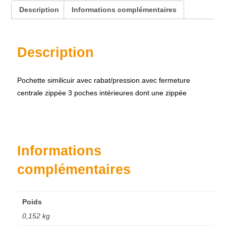
Description
Informations complémentaires
Description
Pochette similicuir avec rabat/pression avec fermeture
centrale zippée 3 poches intérieures dont une zippée
Accueil
À propos
Nos produits
Informations
Contact
complémentaires
Poids
0,152 kg