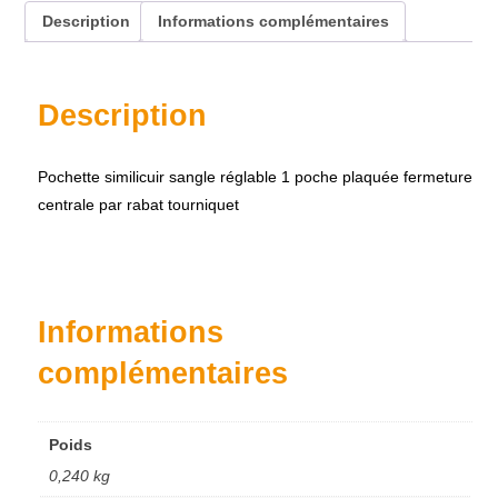
Description
Informations complémentaires
Description
Pochette similicuir sangle réglable 1 poche plaquée fermeture
centrale par rabat tourniquet
Accueil
À propos
Nos produits
Informations
Contact
complémentaires
Poids
0,240 kg