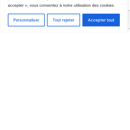
accepter », vous consentez à notre utilisation des cookies.
0
Personnaliser
Tout rejeter
Accepter tout
Contact
06 09 67 32 70
9, Route d’Hermonville
51140 TRIGNY