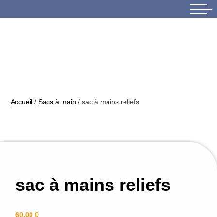
Skip
to
content
Accueil
/
Sacs à main
/ sac à mains reliefs
sac à mains reliefs
60,00
€