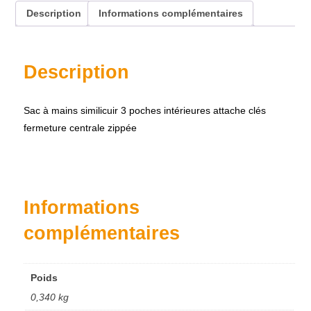
Description
Informations complémentaires
Description
Sac à mains similicuir 3 poches intérieures attache clés
fermeture centrale zippée
Accueil
À propos
Nos produits
Informations
Contact
complémentaires
Poids
0,340 kg