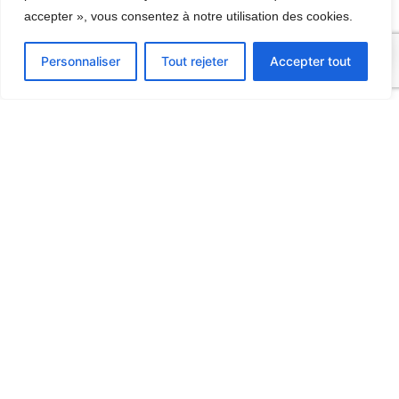
accepter », vous consentez à notre utilisation des cookies.
0
Personnaliser
Tout rejeter
Accepter tout
Contact
06 09 67 32 70
9, Route d’Hermonville
51140 TRIGNY