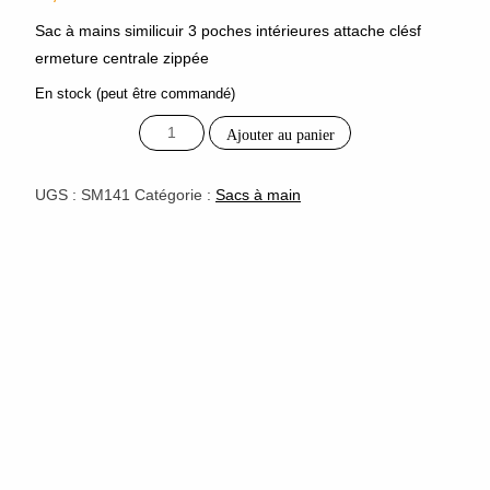
Sac à mains similicuir 3 poches intérieures attache clésf
ermeture centrale zippée
En stock (peut être commandé)
quantité
Ajouter au panier
de
sac
à
UGS :
SM141
Catégorie :
Sacs à main
mains
reliefs