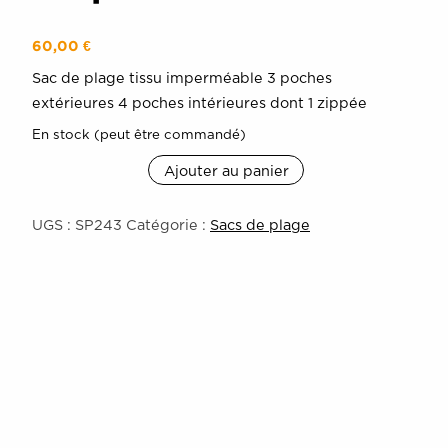
60,00
€
Sac de plage tissu imperméable 3 poches
extérieures 4 poches intérieures dont 1 zippée
En stock (peut être commandé)
Ajouter au panier
quantité
de
sac
UGS :
SP243
Catégorie :
Sacs de plage
de
plage
St
Tropez