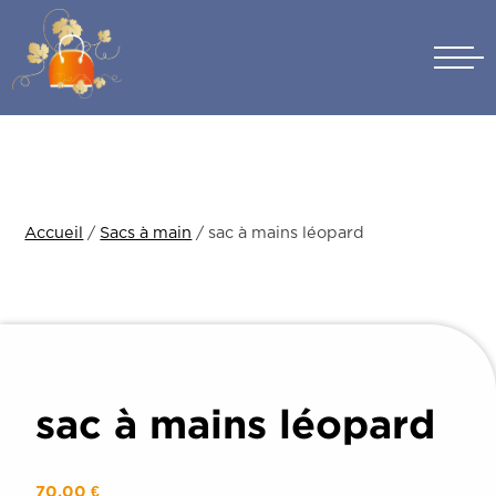
Skip
to
content
Accueil
/
Sacs à main
/ sac à mains léopard
sac à mains léopard
70,00
€