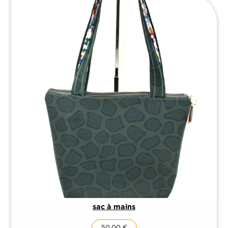
sac à mains
50,00
€