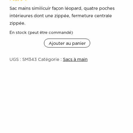
Sac mains similicuir façon léopard, quatre poches
intérieures dont une zippée, fermeture centrale
zippée.
En stock (peut être commandé)
Ajouter au panier
quantité
de
sac
UGS :
SM343
Catégorie :
Sacs à main
à
mains
léopard