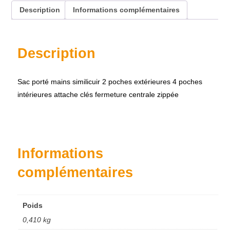
Description
Informations complémentaires
Description
Sac porté mains similicuir 2 poches extérieures 4 poches
intérieures attache clés fermeture centrale zippée
Accueil
À propos
Nos produits
Informations
Contact
complémentaires
Poids
0,410 kg