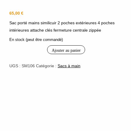
65,00
€
Sac porté mains similicuir 2 poches extérieures 4 poches
intérieures attache clés fermeture centrale zippée
En stock (peut être commandé)
Ajouter au panier
quantité
de
sac
UGS :
SM106
Catégorie :
Sacs à main
à
mains
"Prince
de
Galles"