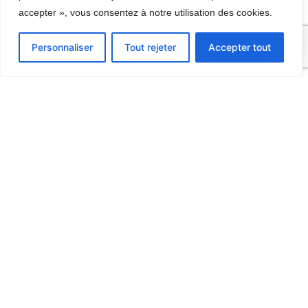
accepter », vous consentez à notre utilisation des cookies.
0
Personnaliser
Tout rejeter
Accepter tout
Contact
06 09 67 32 70
9, Route d’Hermonville
51140 TRIGNY