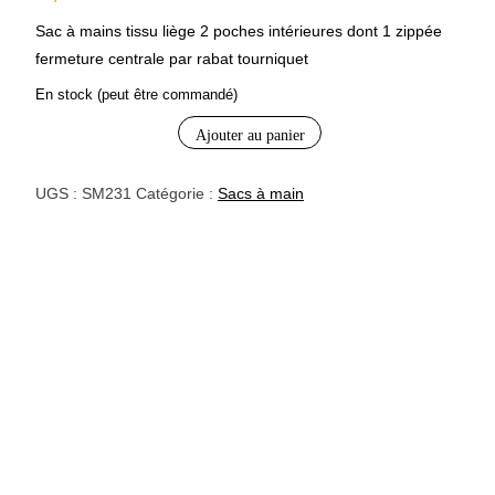
Sac à mains tissu liège 2 poches intérieures dont 1 zippée
fermeture centrale par rabat tourniquet
En stock (peut être commandé)
Ajouter au panier
quantité
de
sac
UGS :
SM231
Catégorie :
Sacs à main
à
mains
liège