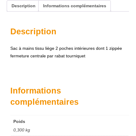
Description
Informations complémentaires
Description
Sac à mains tissu liège 2 poches intérieures dont 1 zippée
fermeture centrale par rabat tourniquet
Accueil
À propos
Nos produits
Informations
Contact
complémentaires
Poids
0,300 kg