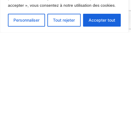
accepter », vous consentez à notre utilisation des cookies.
0
Personnaliser
Tout rejeter
Accepter tout
Contact
06 09 67 32 70
9, Route d’Hermonville
51140 TRIGNY