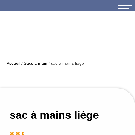
Skip
to
content
Accueil
/
Sacs à main
/ sac à mains liège
sac à mains liège
50,00
€